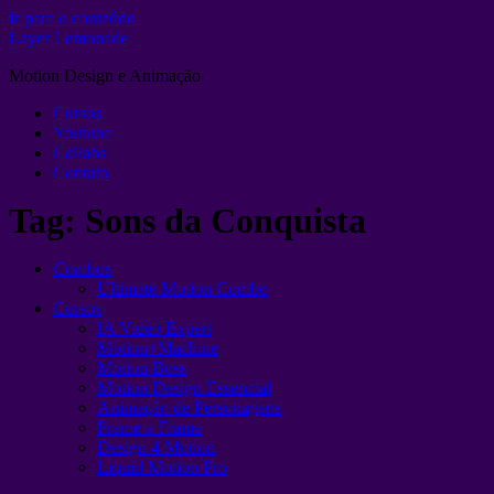
Ir para o conteúdo
Layer Lemonade
Motion Design e Animação
Cursos
Youtube
Collabs
Contato
Tag:
Sons da Conquista
Combos
Ultimate Motion Combo
Cursos
IA Video Expert
Motion+Machine
Motion Boss
Motion Design Essencial
Animação de Personagens
Frame a Frame
Design 4 Motion
Liquid Motion Pro