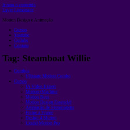
Ir para o conteúdo
Layer Lemonade
Motion Design e Animação
Cursos
Youtube
Collabs
Contato
Tag:
Steamboat Willie
Combos
Ultimate Motion Combo
Cursos
IA Video Expert
Motion+Machine
Motion Boss
Motion Design Essencial
Animação de Personagens
Frame a Frame
Design 4 Motion
Liquid Motion Pro