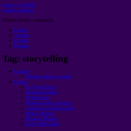
Ir para o conteúdo
Layer Lemonade
Motion Design e Animação
Cursos
Youtube
Collabs
Contato
Tag:
storytelling
Combos
Ultimate Motion Combo
Cursos
IA Video Expert
Motion+Machine
Motion Boss
Motion Design Essencial
Animação de Personagens
Frame a Frame
Design 4 Motion
Liquid Motion Pro