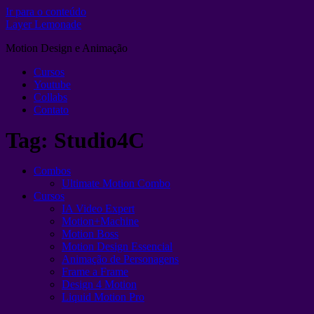
Ir para o conteúdo
Layer Lemonade
Motion Design e Animação
Cursos
Youtube
Collabs
Contato
Tag:
Studio4C
Combos
Ultimate Motion Combo
Cursos
IA Video Expert
Motion+Machine
Motion Boss
Motion Design Essencial
Animação de Personagens
Frame a Frame
Design 4 Motion
Liquid Motion Pro