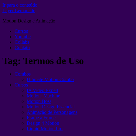
Ir para o conteúdo
Layer Lemonade
Motion Design e Animação
Cursos
Youtube
Collabs
Contato
Tag:
Termos de Uso
Combos
Ultimate Motion Combo
Cursos
IA Video Expert
Motion+Machine
Motion Boss
Motion Design Essencial
Animação de Personagens
Frame a Frame
Design 4 Motion
Liquid Motion Pro