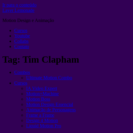
Ir para o conteúdo
Layer Lemonade
Motion Design e Animação
Cursos
Youtube
Collabs
Contato
Tag:
Tim Clapham
Combos
Ultimate Motion Combo
Cursos
IA Video Expert
Motion+Machine
Motion Boss
Motion Design Essencial
Animação de Personagens
Frame a Frame
Design 4 Motion
Liquid Motion Pro