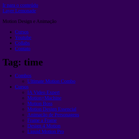
Ir para o conteúdo
Layer Lemonade
Motion Design e Animação
Cursos
Youtube
Collabs
Contato
Tag:
time
Combos
Ultimate Motion Combo
Cursos
IA Video Expert
Motion+Machine
Motion Boss
Motion Design Essencial
Animação de Personagens
Frame a Frame
Design 4 Motion
Liquid Motion Pro