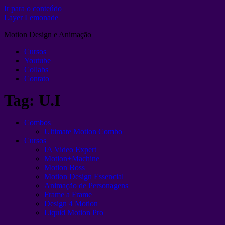
Ir para o conteúdo
Layer Lemonade
Motion Design e Animação
Cursos
Youtube
Collabs
Contato
Tag:
U.I
Combos
Ultimate Motion Combo
Cursos
IA Video Expert
Motion+Machine
Motion Boss
Motion Design Essencial
Animação de Personagens
Frame a Frame
Design 4 Motion
Liquid Motion Pro