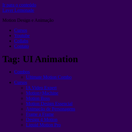
Ir para o conteúdo
Layer Lemonade
Motion Design e Animação
Cursos
Youtube
Collabs
Contato
Tag:
UI Animation
Combos
Ultimate Motion Combo
Cursos
IA Video Expert
Motion+Machine
Motion Boss
Motion Design Essencial
Animação de Personagens
Frame a Frame
Design 4 Motion
Liquid Motion Pro