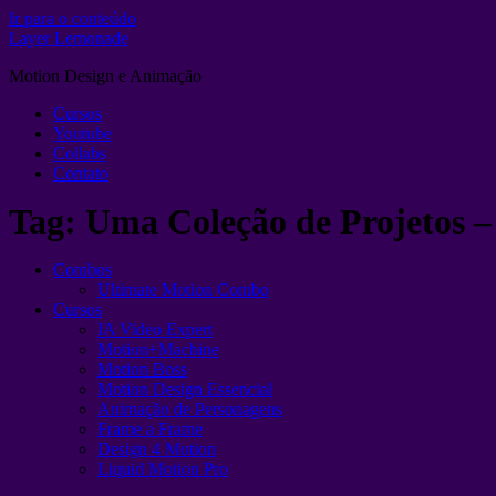
Ir para o conteúdo
Layer Lemonade
Motion Design e Animação
Cursos
Youtube
Collabs
Contato
Tag:
Uma Coleção de Projetos 
Combos
Ultimate Motion Combo
Cursos
IA Video Expert
Motion+Machine
Motion Boss
Motion Design Essencial
Animação de Personagens
Frame a Frame
Design 4 Motion
Liquid Motion Pro