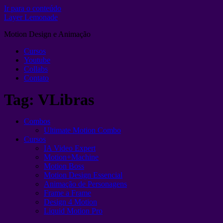
Ir para o conteúdo
Layer Lemonade
Motion Design e Animação
Cursos
Youtube
Collabs
Contato
Tag:
VLibras
Combos
Ultimate Motion Combo
Cursos
IA Video Expert
Motion+Machine
Motion Boss
Motion Design Essencial
Animação de Personagens
Frame a Frame
Design 4 Motion
Liquid Motion Pro